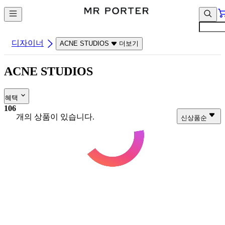
컨
앱
텐
바
츠
바
바
로
디자이너
더보기
ACNE STUDIOS
로
가
가
기
ACNE STUDIOS
기
혜택
106
개의 상품이 있습니다.
신상품순