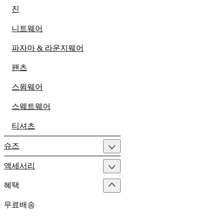
진
니트웨어
파자마 & 라운지웨어
팬츠
스윔웨어
스웨트웨어
티셔츠
슈즈
액세서리
혜택
무료배송