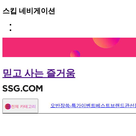
스킵 네비게이션
카
본
테
문
고
바
리
로
메
가
뉴
기
바
로
믿고 사는 즐거움
가
기
오반장
쓱-특가
이벤트
베스트
브랜드관
선
전체 카테고리
열기