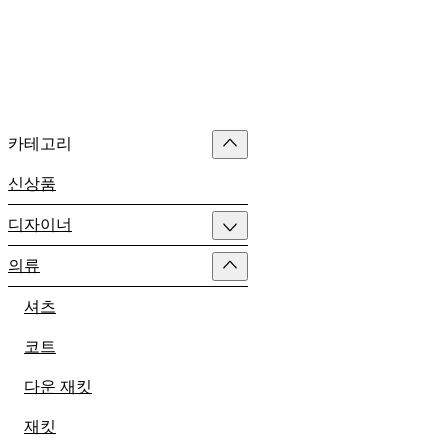
카테고리
신상품
디자이너
의류
셔츠
코트
다운 재킷
재킷