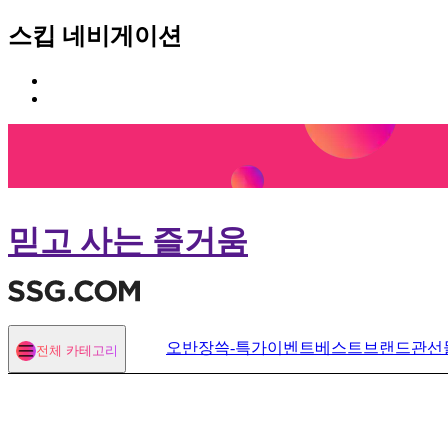
스킵 네비게이션
카
본
테
문
고
바
리
로
메
가
뉴
기
바
로
믿고 사는 즐거움
가
기
오반장
쓱-특가
이벤트
베스트
브랜드관
선
전체 카테고리
열기