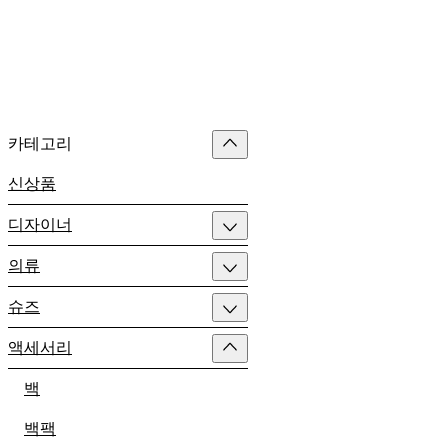
카테고리
신상품
디자이너
의류
슈즈
액세서리
백
백팩