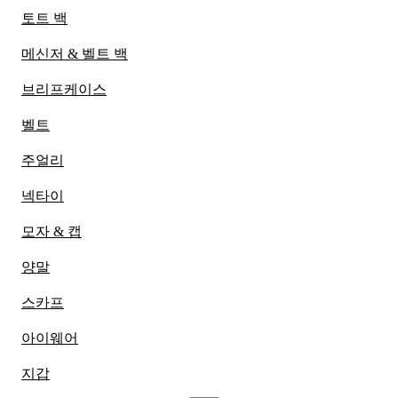
토트 백
메신저 & 벨트 백
브리프케이스
벨트
주얼리
넥타이
모자 & 캡
양말
스카프
아이웨어
지갑